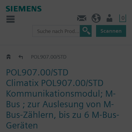
0
Kontakt
HQEU (de)
Nutzer
Scannen
Kommunikationsmodule
POL907.00/STD
POL907.00/STD
Climatix POL907.00/STD
Kommunikationsmodul; M-
Bus ; zur Auslesung von M-
Bus-Zählern, bis zu 6 M-Bus-
Geräten