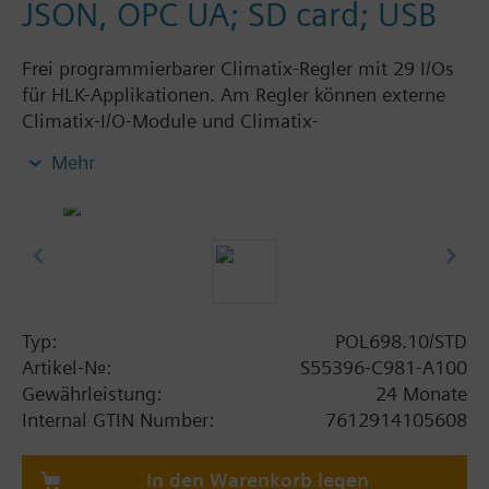
JSON, OPC UA; SD card; USB
Frei programmierbarer Climatix-Regler mit 29 I/Os
für HLK-Applikationen. Am Regler können externe
Climatix-I/O-Module und Climatix-
Kommunikationsmodule angeschlossen werden. I/O
Mehr
mix: 3 UI, 8 UIO, 6 DI, 10 DO, 2 SM. Schnittstellen:
Eingebautes IP (BACnet), SD-Card,
Batteriehalterung, Prozessbus, 2 x RS-485 (Modbus,
BACnet); Steckersatz muss separat bestellt werden.
Typ:
POL698.10/STD
Artikel-Nr.:
S55396-C981-A100
Gewährleistung:
24 Monate
Internal GTIN Number:
7612914105608
In den Warenkorb legen