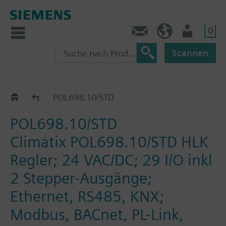
0
Kontakt
HQEU (de)
Nutzer
Scannen
Regler
POL698.10/STD
POL698.10/STD
Climatix POL698.10/STD HLK
Regler; 24 VAC/DC; 29 I/O inkl
2 Stepper-Ausgänge;
Ethernet, RS485, KNX;
Modbus, BACnet, PL-Link,