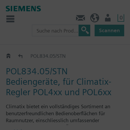
0
Kontakt
HQEU (de)
Nutzer
Scannen
Katalog
POL834.05/STN
POL834.05/STN
Bediengeräte, für Climatix-
Regler POL4xx und POL6xx
Climatix bietet ein vollständiges Sortiment an
benutzerfreundlichen Bedienoberflächen für
Raumnutzer, einschliesslich umfassender
Visualisierung, die für die Überwachung und den