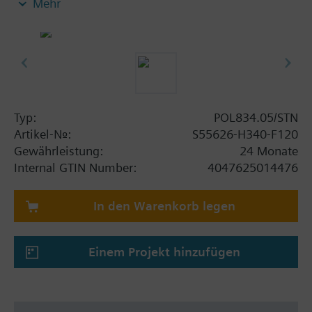
Mehr
Service von fortschrittlichen HLK-Systemen benötigt
wird. Die Installation im Raum ist kosteneffizient,
wandmontierte Bedienoberflächen werden direkt
über den 2-Draht-Bus gespeist, was Kosten- und
Zeiteinsparungen während der Installationsphase
bringt. Die Einstellung der gewünschten
Komfortbedingungen ist sehr intuitiv
Typ:
POL834.05/STN
Artikel-Nr.:
S55626-H340-F120
Gewährleistung:
24 Monate
Internal GTIN Number:
4047625014476
In den Warenkorb legen
Einem Projekt hinzufügen