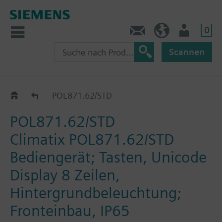
0
Kontakt
HQEU (de)
Nutzer
Scannen
Bedieneinheiten
POL871.62/STD
POL871.62/STD
Climatix POL871.62/STD
Bediengerät; Tasten, Unicode
Display 8 Zeilen,
Hintergrundbeleuchtung;
Fronteinbau, IP65