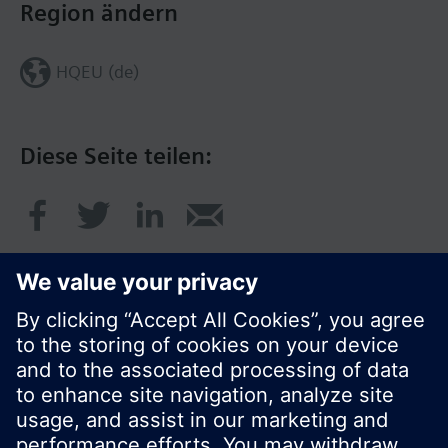
Region ändern
HQEU (de)
Diese Seite teilen:
© Siemens Schweiz AG 2017
Produktangebot und Preise können pro Land