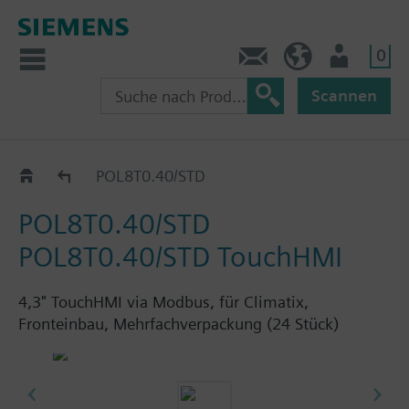
0
Kontakt
HQEU (de)
Nutzer
Scannen
POL8T0..
POL8T0.40/STD
POL8T0.40/STD
POL8T0.40/STD TouchHMI
4,3" TouchHMI via Modbus, für Climatix,
Fronteinbau, Mehrfachverpackung (24 Stück)