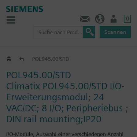
0
Kontakt
HQEU (de)
Nutzer
Scannen
Erweiterungsmodule
POL945.00/STD
POL945.00/STD
Climatix POL945.00/STD I/O-
Erweiterungsmodul; 24
VAC/DC; 8 I/O; Peripheriebus ;
DIN rail mounting;IP20
I/O-Module, Auswahl einer verschiedenen Anzahl