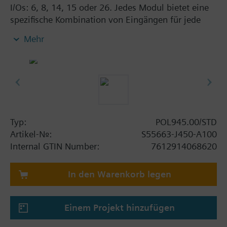
I/Os: 6, 8, 14, 15 oder 26. Jedes Modul bietet eine
spezifische Kombination von Eingängen für jede
einzelne HLK-Applikation. Eine
Mehr
Spannungsversorgung von AC 24 V oder DC 5 V für
aktive Fühler befindet sich auf jedem Modul. Leicht
zugängliche DIP-Schalter ermöglichen die
Adressierung. Bei Spannungsausfall oder einem
Zusammenbruch der Kommunikation ist
zuverlässiger Betrieb gewährleistet. Zur
Unterstützung von Bedienung und Diagnose stehen
Typ:
POL945.00/STD
LEDs zur Verfügung.
Artikel-Nr.:
S55663-J450-A100
Internal GTIN Number:
7612914068620
In den Warenkorb legen
Einem Projekt hinzufügen