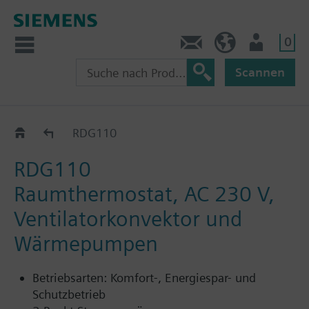
0
Kontakt
HQEU (de)
Nutzer
Scannen
RDG1..
RDG110
RDG110
Raumthermostat, AC 230 V,
Ventilatorkonvektor und
Wärmepumpen
Betriebsarten: Komfort-, Energiespar- und
Schutzbetrieb