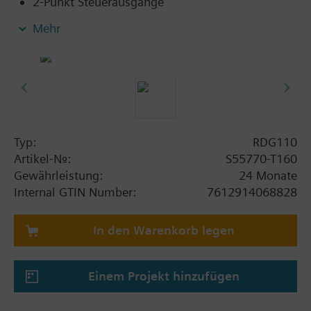
2-Punkt Steuerausgänge
Ventilatordrehzahl automatisch oder manuell
Mehr
3 multifunktionale Eingänge für Keycard-
Kontakt, Externer Raum-/ Rücklauffühler
(QAH11.1, QAA32), Heizen / Kühlen
Umschaltung, Betriebsart Umschaltung,
Fensterkontakt ein/aus, Taupunktüberwachung,
Elektrischer Heizer aktiviert, Störungskontakt
Automatische oder manuelle Heiz-/ Kühlbetrieb-
Typ:
RDG110
Umschaltung
Artikel-Nr.:
S55770-T160
Einstellbare Inbetriebsetzungs- und
Gewährleistung:
24 Monate
Regelparameter
Internal GTIN Number:
7612914068828
Minimal- und Maximalbegrenzung des Sollwerts
Display mit Hintergrundbeleuchtung
In den Warenkorb legen
Applikation wählbar:
Einem Projekt hinzufügen
2-Rohr-Systeme
2-Rohr-Systeme mit elektrischer Heizung