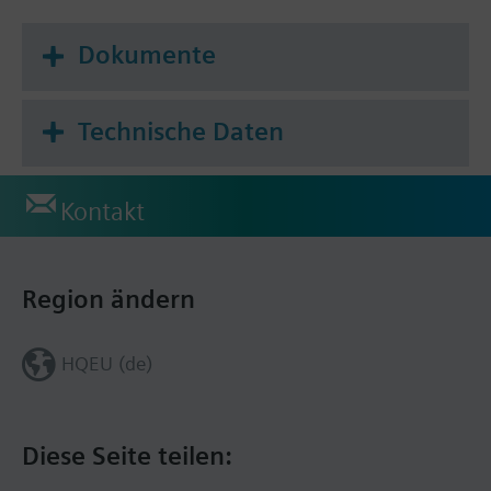
2-Rohr-Systeme und Heizkörper /
Fussbodenheizung
Dokumente
4-Rohr-Systeme
2-stufige Heiz- oder Kühlsysteme
Technische Daten
Kontakt
Region ändern
HQEU (de)
Diese Seite teilen: