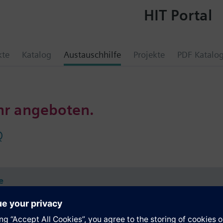
HIT Portal
kte
Katalog
Austauschhilfe
Projekte
PDF Katalo
hr angeboten.
Q
e