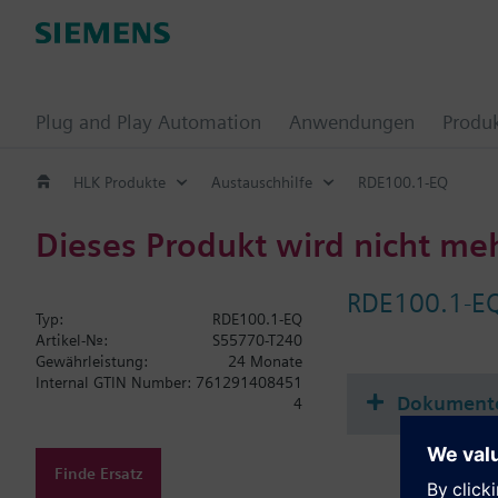
Plug and Play Automation
Anwendungen
Produ
HLK Produkte
Austauschhilfe
RDE100.1-EQ
Dieses Produkt wird nicht me
RDE100.1-E
Typ:
RDE100.1-EQ
Artikel-Nr.:
S55770-T240
Gewährleistung:
24 Monate
Internal GTIN Number:
761291408451
Dokument
4
Finde Ersatz