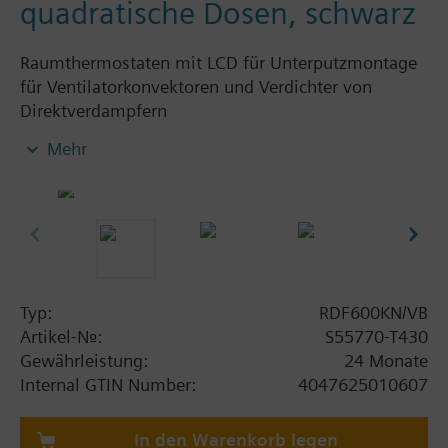
quadratische Dosen, schwarz
Raumthermostaten mit LCD für Unterputzmontage
für Ventilatorkonvektoren und Verdichter von
Direktverdampfern
KNX Kommunikation
Mehr
Für Heiz und/oder Kühlanwendungen
Ausgänge für 2- oder 3-Punkt Stellsignal
Ausgänge für 1- oder 3-Stufen Ventilator
2 multifunktionale Eingänge für Keycard-
Kontakt, Externer Raum-/ Rücklauffühler
(QAH11.1, QAA32), Heizen/ Kühlen
Umschaltung, Betriebsart Umschaltung,
Typ:
RDF600KN/VB
Fensterkontakt ein/aus, Taupunktüberwachung,
Artikel-Nr.:
S55770-T430
Elektrischer Heizer aktiviert, Störungskontak,
Gewährleistung:
24 Monate
Präsenzmelder
Internal GTIN Number:
4047625010607
Betriebsarten: Komfort, Economy und
Schutzfunktion
In den Warenkorb legen
Automatische oder manuelle Heiz-/Kühlbetrieb