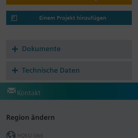
Umschaltung
Einstellbare Inbetriebnahme- und
Einem Projekt hinzufügen
Regelparameter
Minimum und Maximum Sollwertbegrenzung
Hintergrundbeleuchtete Anzeige
Gehäusefarbe: Schwarz (RAL 9004)
Dokumente
Unabhängige Funktion für Fensterkontakt und
Präsenzmelder
Technische Daten
Applikation wählbar:
2-Rohr-Systeme
Kontakt
2-Rohr-Systeme mit elektrischer Heizung
4-Rohr-Systeme
Region ändern
HQEU (de)