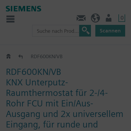
0
Kontakt
HQEU (de)
Nutzer
Scannen
RDF6..KNX Flush Mount
RDF600KN/VB
RDF600KN/VB
KNX Unterputz-
Raumthermostat für 2-/4-
Rohr FCU mit Ein/Aus-
Ausgang und 2x universellem
Eingang, für runde und