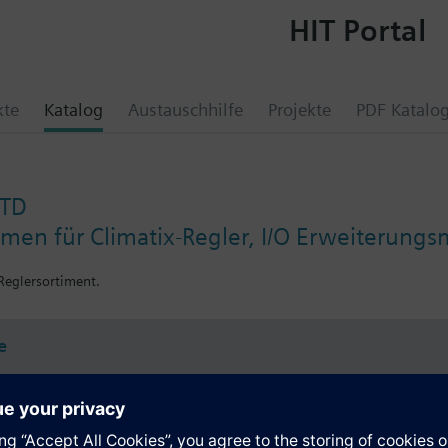
HIT Portal
kte
Katalog
Austauschhilfe
Projekte
PDF Katalo
STD
en für Climatix-Regler, I/O Erweiterung
Reglersortiment.
e