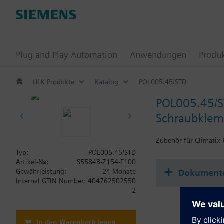
Plug and Play Automation
Anwendungen
Produ
HLK Produkte
Katalog
POL005.45/STD
POL005.45/
Schraubklemm
Zubehör für Climatix-
Typ:
POL005.45/STD
Artikel-Nr.:
S55843-Z154-F100
Dokument
Gewährleistung:
24 Monate
Internal GTIN Number:
404762502550
2
In den Warenkorb legen