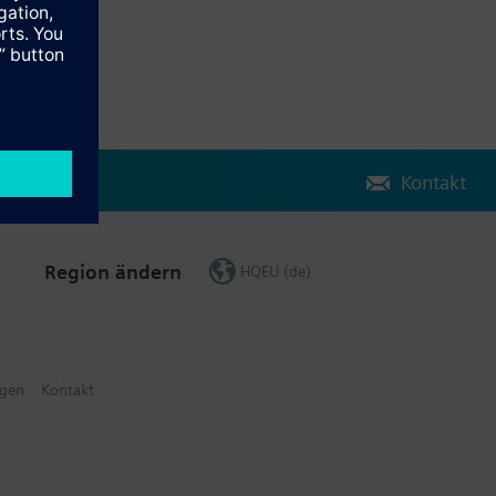
Kontakt
Region ändern
HQEU (de)
gen
Kontakt