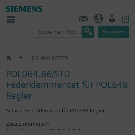
0
Kontakt
HQEU (de)
Nutzer
Scannen
Zubehör
POL064.86/STD
POL064.86/STD
Federklemmenset für POL648
Regler
Set von Federklemmen für POL648 Regler
Zusatzinformation
Federklemmenset für POL648 Regler