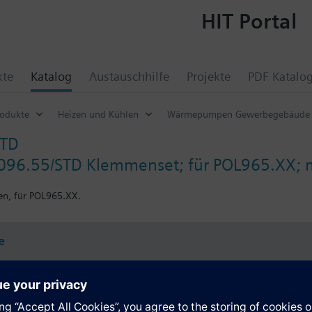
HIT Portal
kte
Katalog
Austauschhilfe
Projekte
PDF Katalo
odukte
Heizen und Kühlen
Wärmepumpen Gewerbegebäude
STD
L096.55/STD Klemmenset; für POL965.XX; 
en, für POL965.XX.
e