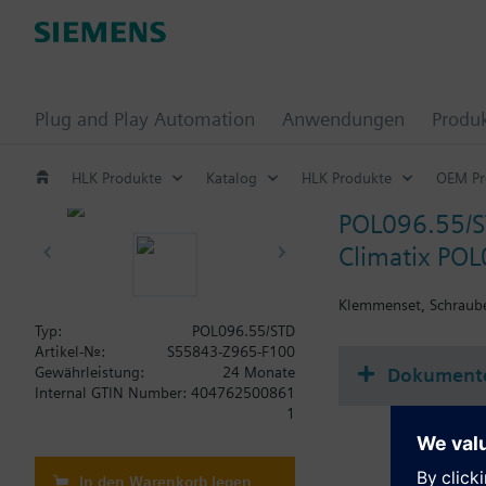
Plug and Play Automation
Anwendungen
Produ
HLK Produkte
Katalog
HLK Produkte
OEM Pr
POL096.55/
Climatix PO
Klemmenset, Schraub
Typ:
POL096.55/STD
Artikel-Nr.:
S55843-Z965-F100
Dokument
Gewährleistung:
24 Monate
Internal GTIN Number:
404762500861
1
In den Warenkorb legen