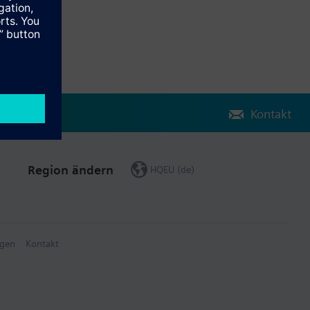
Kontakt
Region ändern
HQEU (de)
gen
Kontakt