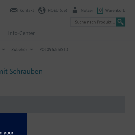
Kontakt
HQEU (de)
Nutzer
0
Warenkorb
g
Info-Center
Zubehör
POL096.55/STD
mit Schrauben