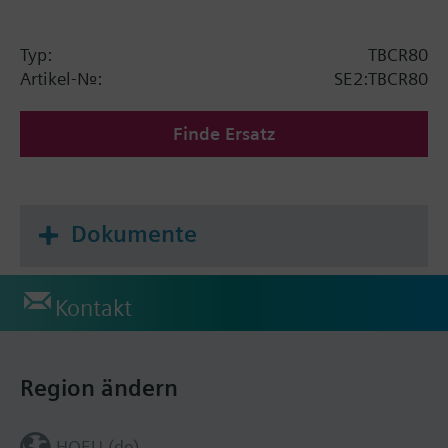
Typ:
TBCR80
Artikel-Nr.:
SE2:TBCR80
Finde Ersatz
Dokumente
Kontakt
Region ändern
HQEU (de)