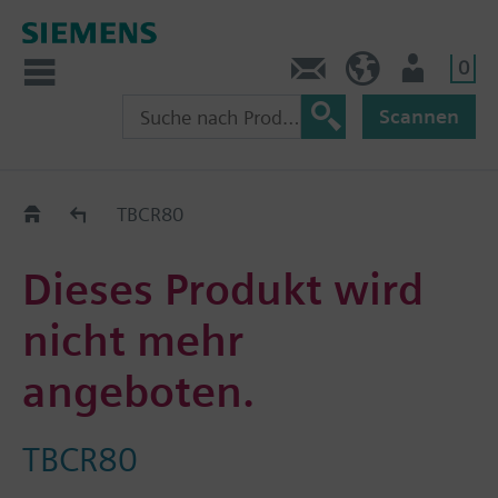
0
Kontakt
HQEU (de)
Nutzer
Scannen
Austauschhilfe
TBCR80
Dieses Produkt wird
nicht mehr
angeboten.
TBCR80