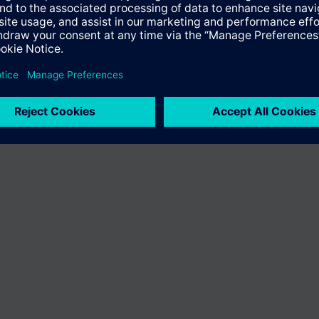
A termékválaszték és az árak országonként eltérhetnek.
Biztonsági elő