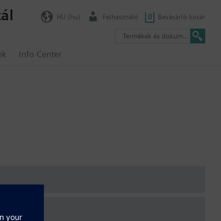
ál
HU (hu)
Felhasználó
0
Bevásárló kosár
ek
Info Center