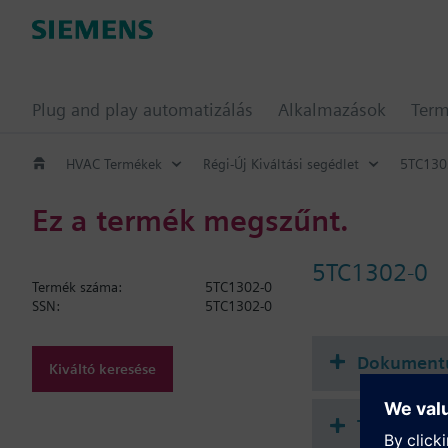
Plug and play automatizálás
Alkalmazások
Ter
HVAC Termékek
Régi-Új Kiváltási segédlet
5TC130
Ez a termék megszűnt.
5TC1302-0
Termék száma:
5TC1302-0
SSN:
5TC1302-0
Dokument
Kiváltó keresése
Technikai 