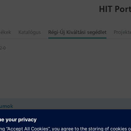
HIT Port
mékek
Katalógus
Régi-Új Kiváltási segédlet
Projekt
2-0
umok
összefoglaló