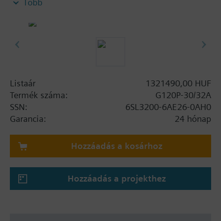
Több
szabályozó egység kijelző lappal, panel nélkül.
További információ
Ha használnak megjelenítő szettet a Teljesítmény
modulhoz, akkor a teljes magasság az alábbiak
szerint változik: FSA: 80 mm; FSB: 78 mm; FSC: 77
mm; FSD, FSE, FSF: 123 mm .
Listaár
1321490,00 HUF
BOP-2 használatával a mélység 10mm-rel nő, IOP
Termék száma:
G120P-30/32A
használatával 20mm-rel nő..
SSN:
6SL3200-6AE26-0AH0
Garancia:
24 hónap
Hozzáadás a kosárhoz
Hozzáadás a projekthez