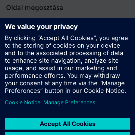
Oldal megosztása
© Siemens Switzerland Ltd. Building Technologies
Division - 2016
A termékválaszték és az árak országonként
eltérhetnek.
Biztonsági előírás