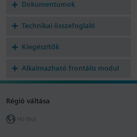
Dokumentumok
Technikai összefoglaló
Kiegészítők
Alkalmazható frontális modul
Régió váltása
HU (hu)