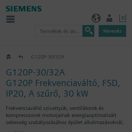
0
HU (hu)
Felhasználó
Keresés
G120P..2A
G120P-30/32A
G120P-30/32A
G120P Frekvenciaváltó, FSD,
IP20, A szűrő, 30 kW
Frekvenciaváltó szivattyúk, ventilátorok és
kompresszorok motorjainak energiaoptimalizált
sebesség szabályozásához épület alkalmazásoknál,
benne: PM230 teljesítmény modul, CU230P-2