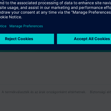
összefoglaló
k
tó frontális modul
A termékválaszték és az árak országonként eltérhetnek.
Biztonsági elő