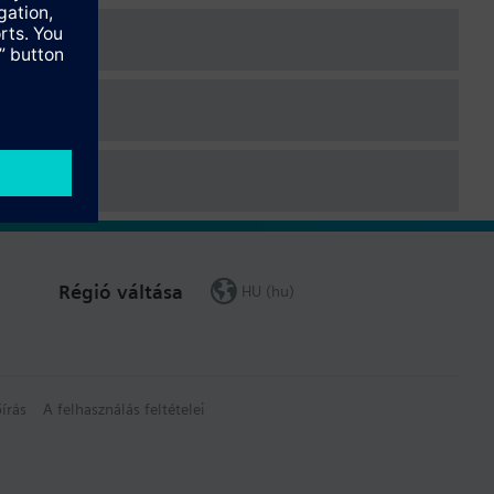
Régió váltása
HU (hu)
írás
A felhasználás feltételei