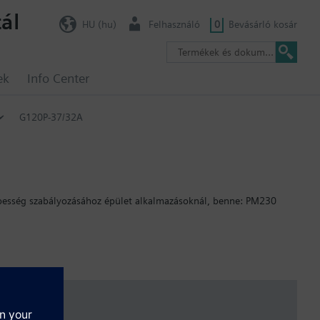
ál
HU (hu)
Felhasználó
0
Bevásárló kosár
ek
Info Center
G120P-37/32A
sebesség szabályozásához épület alkalmazásoknál, benne: PM230
iak szerint változik: FSA: 80 mm; FSB: 78 mm; FSC: 77 mm; FSD,