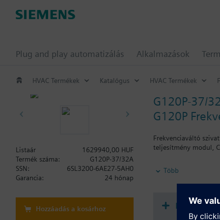
Plug and play automatizálás
Alkalmazások
Ter
HVAC Termékek
Katalógus
HVAC Termékek
G120P-37/3
G120P Frekve
Frekvenciaváltó sziva
teljesítmény modul, C
Listaár
1629940,00 HUF
Termék száma:
G120P-37/32A
További információ
SSN:
6SL3200-6AE27-5AH0
Több
Ha használnak megjele
Garancia:
24 hónap
FSE, FSF: 123 mm .
BOP-2 használatával 
Dokument
Hozzáadás a kosárhoz