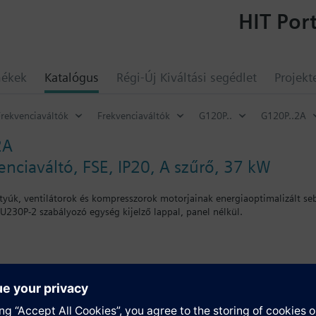
HIT Port
mékek
Katalógus
Régi-Új Kiváltási segédlet
Projekt
Frekvenciaváltók
Frekvenciaváltók
G120P..
G120P..2A
2A
nciaváltó, FSE, IP20, A szűrő, 37 kW
ttyúk, ventilátorok és kompresszorok motorjainak energiaoptimalizált 
U230P-2 szabályozó egység kijelző lappal, panel nélkül.
nítő szettet a Teljesítmény modulhoz, akkor a teljes magasság az alább
a mélység 10mm-rel nő, IOP használatával 20mm-rel nő..
umok