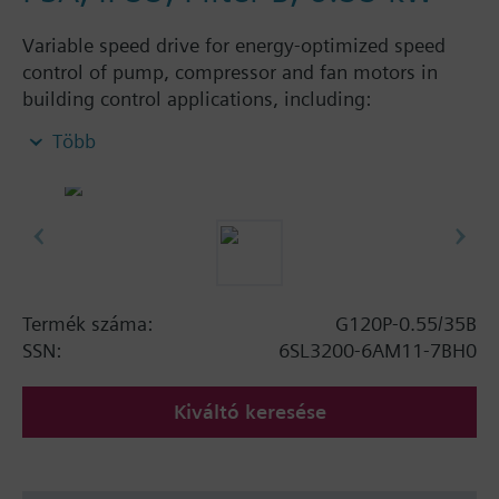
Variable speed drive for energy-optimized speed
control of pump, compressor and fan motors in
building control applications, including:
Powermodule PM230, ControlUnit CU230P-2 BT
Több
with screening plate without panel. Available
degree of protection: IP20 and IP55.
További információ
When using a BOP-2 or Blanking Cover the depth
increases by 5 mm, and with an IOP 15 mm.
Termék száma:
G120P-0.55/35B
SSN:
6SL3200-6AM11-7BH0
Kiváltó keresése