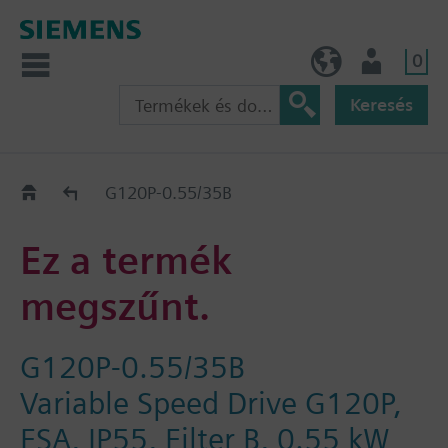
0
HU (hu)
Felhasználó
Keresés
Régi-Új Kiváltási segédlet
G120P-0.55/35B
Ez a termék
megszűnt.
G120P-0.55/35B
Variable Speed Drive G120P,
FSA, IP55, Filter B, 0.55 kW