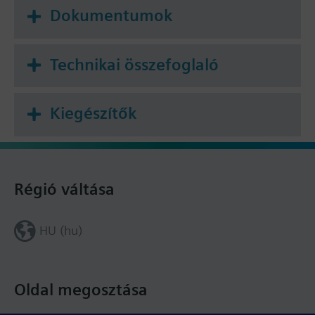
Dokumentumok
Technikai összefoglaló
Kiegészítők
Régió váltása
HU (hu)
Oldal megosztása