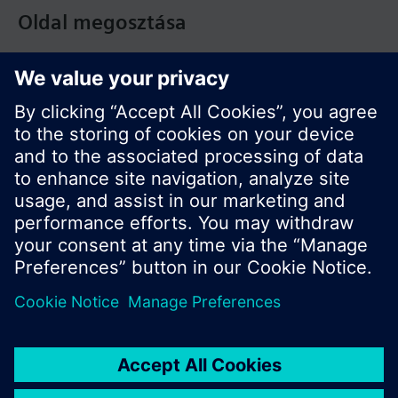
Oldal megosztása
© Siemens Switzerland Ltd. Building Technologies
Division - 2016
A termékválaszték és az árak országonként
eltérhetnek.
Biztonsági előírás