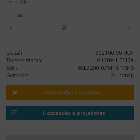
Több
szabályozó egység kijelző lappal, panel nélkül.
További információ
BOP-2 vagy sima fedlap használatával a mélység
5mm-rel nő, IOP használatával 15mm-rel nő.
Listaár
302100,00 HUF
Termék száma:
G120P-1.5/35A
SSN:
6SL3200-6AM14-1AH0
Garancia:
24 hónap
Hozzáadás a kosárhoz
Hozzáadás a projekthez