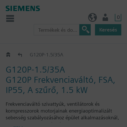
0
HU (hu)
Felhasználó
Keresés
G120P..5A
G120P-1.5/35A
G120P-1.5/35A
G120P Frekvenciaváltó, FSA,
IP55, A szűrő, 1.5 kW
Frekvenciaváltó szivattyúk, ventilátorok és
kompresszorok motorjainak energiaoptimalizált
sebesség szabályozásához épület alkalmazásoknál,
benne: PM230 teljesítmény modul, CU230P-2