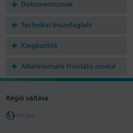
Dokumentumok
Technikai összefoglaló
Kiegészítők
Alkalmazható frontális modul
Régió váltása
HU (hu)