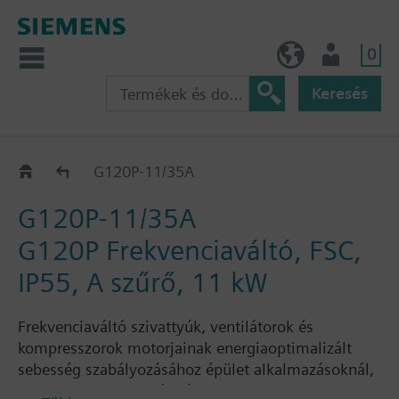
0
HU (hu)
Felhasználó
Keresés
G120P..5A
G120P-11/35A
G120P-11/35A
G120P Frekvenciaváltó, FSC,
IP55, A szűrő, 11 kW
Frekvenciaváltó szivattyúk, ventilátorok és
kompresszorok motorjainak energiaoptimalizált
sebesség szabályozásához épület alkalmazásoknál,
benne: PM230 teljesítmény modul, CU230P-2