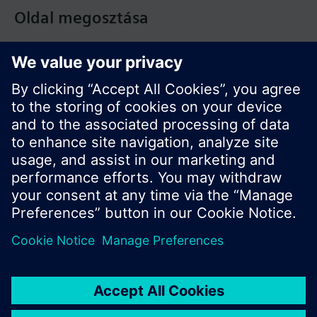
Oldal megosztása
© Siemens Switzerland Ltd. Building Technologies
Division - 2016
A termékválaszték és az árak országonként
eltérhetnek.
Biztonsági előírás