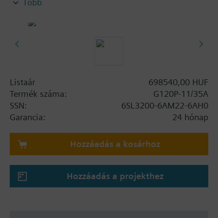
Több
szabályozó egység kijelző lappal, panel nélkül.
További információ
BOP-2 vagy sima fedlap használatával a mélység
5mm-rel nő, IOP használatával 15mm-rel nő.
Listaár
698540,00 HUF
Termék száma:
G120P-11/35A
SSN:
6SL3200-6AM22-6AH0
Garancia:
24 hónap
Hozzáadás a kosárhoz
Hozzáadás a projekthez