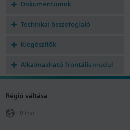
Dokumentumok
Technikai összefoglaló
Kiegészítők
Alkalmazható frontális modul
Régió váltása
HU (hu)