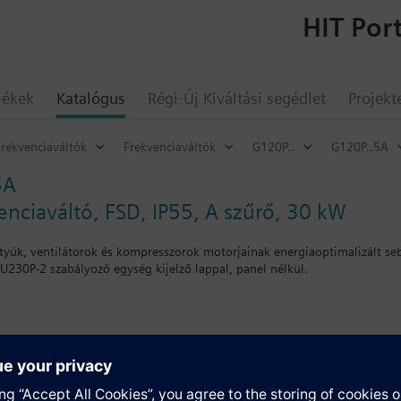
HIT Port
mékek
Katalógus
Régi-Új Kiváltási segédlet
Projekt
Frekvenciaváltók
Frekvenciaváltók
G120P..
G120P..5A
5A
nciaváltó, FSD, IP55, A szűrő, 30 kW
ttyúk, ventilátorok és kompresszorok motorjainak energiaoptimalizált 
U230P-2 szabályozó egység kijelző lappal, panel nélkül.
ap használatával a mélység 5mm-rel nő, IOP használatával 15mm-rel nő.
umok