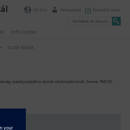
ál
HU (hu)
Felhasználó
0
Bevásárló kosár
ek
Info Center
G120P-30/35A
sebesség szabályozásához épület alkalmazásoknál, benne: PM230