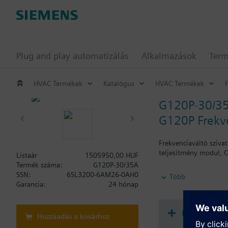
Plug and play automatizálás
Alkalmazások
Ter
HVAC Termékek
Katalógus
HVAC Termékek
G120P-30/3
G120P Frekve
Frekvenciaváltó sziva
teljesítmény modul, C
Listaár
1505950,00 HUF
Termék száma:
G120P-30/35A
További információ
SSN:
6SL3200-6AM26-0AH0
Több
BOP-2 vagy sima fedl
Garancia:
24 hónap
Dokument
Hozzáadás a kosárhoz