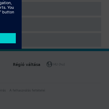
Régió váltása
HU (hu)
írás
A felhasználás feltételei