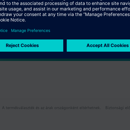
összefoglaló
k
tó frontális modul
A termékválaszték és az árak országonként eltérhetnek.
Biztonsági elő