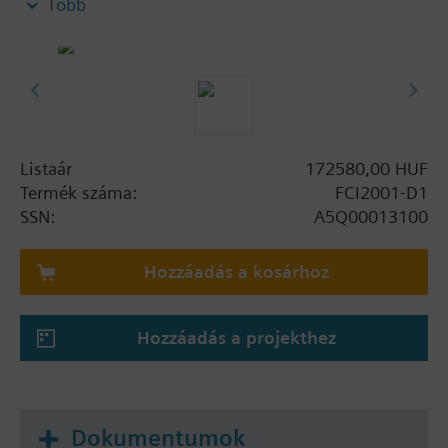
Több
az FHA2007-A1 szerelőlapra, vagy a ház hátsó
falára szerelhető.
Listaár
172580,00 HUF
Termék száma:
FCI2001-D1
SSN:
A5Q00013100
Hozzáadás a kosárhoz
Hozzáadás a projekthez
Dokumentumok