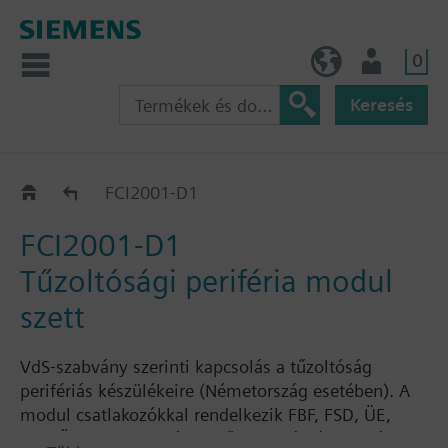
0
HU (hu)
Felhasználó
Keresés
Bővítők
FCI2001-D1
FCI2001-D1
Tűzoltósági periféria modul
szett
VdS-szabvány szerinti kapcsolás a tűzoltóság
perifériás készülékeire (Németország esetében). A
modul csatlakozókkal rendelkezik FBF, FSD, ÜE,
FSE, ÖA, KL, szabotázsjelző FSD számára. A házba