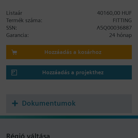
Listaár
40160,00 HUF
Termék száma:
FITTING
SSN:
A5Q00036887
Garancia:
24 hónap
Hozzáadás a kosárhoz
Hozzáadás a projekthez
Dokumentumok
Régió váltása