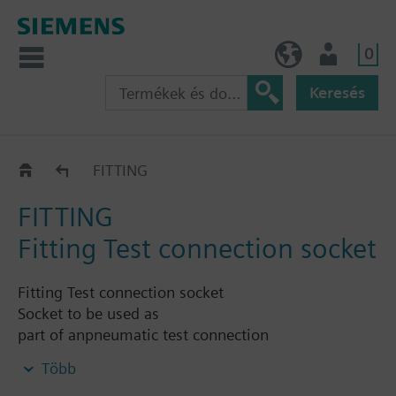
0
HU (hu)
Felhasználó
Keresés
Katalógus
FITTING
FITTING
Fitting Test connection socket
Fitting Test connection socket
Socket to be used as
part of anpneumatic test connection
of Sinorix extinguishing systems
Több