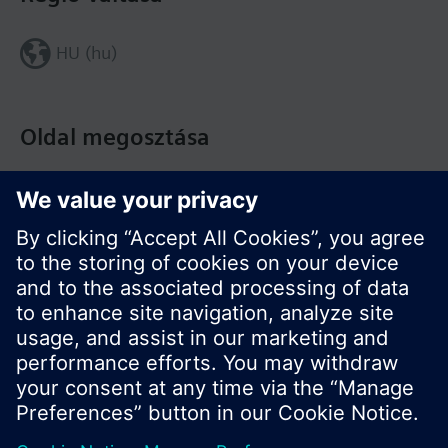
HU (hu)
Oldal megosztása
© Siemens Switzerland Ltd. Building Technologies
Division - 2016