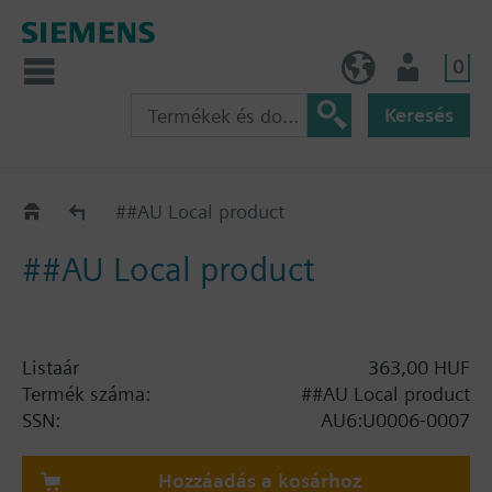
0
HU (hu)
Felhasználó
Keresés
Katalógus
##AU Local product
##AU Local product
Listaár
363,00 HUF
Termék száma:
##AU Local product
SSN:
AU6:U0006-0007
Hozzáadás a kosárhoz