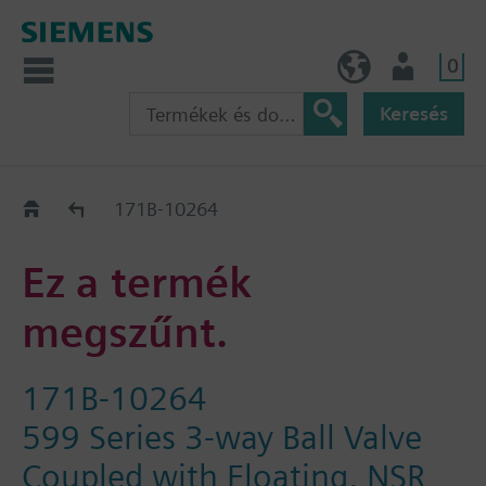
0
HU (hu)
Felhasználó
Keresés
Régi-Új Kiváltási segédlet
171B-10264
Ez a termék
megszűnt.
171B-10264
599 Series 3-way Ball Valve
Coupled with Floating, NSR