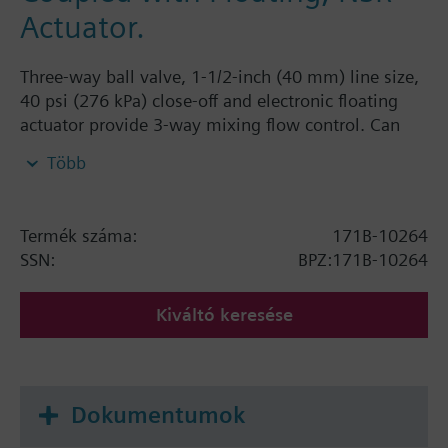
Actuator.
Three-way ball valve, 1-1/2-inch (40 mm) line size,
40 psi (276 kPa) close-off and electronic floating
actuator provide 3-way mixing flow control. Can
control hot or chilled water and up to 50% Glycol
Több
solutions in convectors, fan coil units, unit
conditioners, radiation, and reheat coils.
Termék száma:
171B-10264
SSN:
BPZ:171B-10264
Kiváltó keresése
Dokumentumok