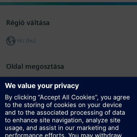
Régió váltása
HU (hu)
Oldal megosztása