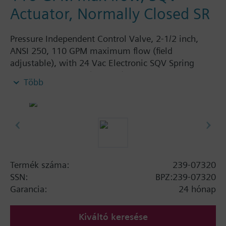
Actuator, Normally Closed SR
Pressure Independent Control Valve, 2-1/2 inch,
ANSI 250, 110 GPM maximum flow (field
adjustable), with 24 Vac Electronic SQV Spring
Return Actuator, 3P (floating), 0-10V or 4-20mA,
Több
Fail Closed
Termék száma:
239-07320
SSN:
BPZ:239-07320
Garancia:
24 hónap
Kiváltó keresése