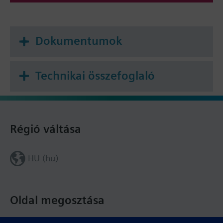
Dokumentumok
Technikai összefoglaló
Régió váltása
HU (hu)
Oldal megosztása