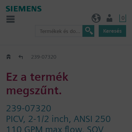
0
HU (hu)
Felhasználó
Keresés
Régi-Új Kiváltási segédlet
239-07320
Ez a termék
megszűnt.
239-07320
PICV, 2-1/2 inch, ANSI 250
110 GPM max flow, SQV