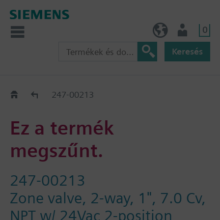
0
HU (hu)
Felhasználó
Keresés
Régi-Új Kiváltási segédlet
247-00213
Ez a termék
megszűnt.
247-00213
Zone valve, 2-way, 1", 7.0 Cv,
NPT w/ 24Vac 2-position