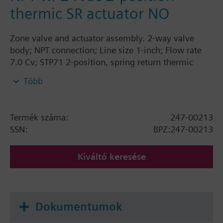
thermic SR actuator NO
Zone valve and actuator assembly. 2-way valve
body; NPT connection; Line size 1-inch; Flow rate
7.0 Cv; STP71 2-position, spring return thermic
actuator, 24V, normally open
Több
Termék száma:
247-00213
SSN:
BPZ:247-00213
Kiváltó keresése
Dokumentumok