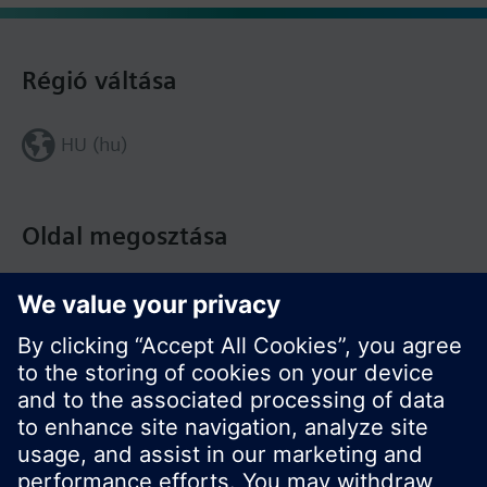
Régió váltása
HU (hu)
Oldal megosztása