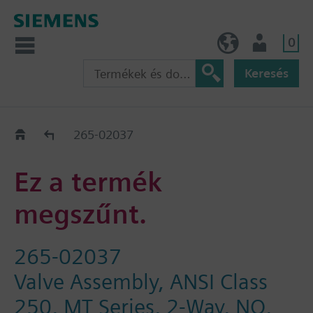
0
HU (hu)
Felhasználó
Keresés
Régi-Új Kiváltási segédlet
265-02037
Ez a termék
megszűnt.
265-02037
Valve Assembly, ANSI Class
250, MT Series, 2-Way, NO,