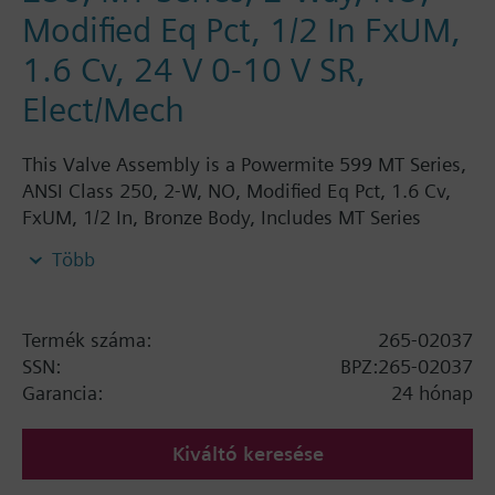
Modified Eq Pct, 1/2 In FxUM,
1.6 Cv, 24 V 0-10 V SR,
Elect/Mech
This Valve Assembly is a Powermite 599 MT Series,
ANSI Class 250, 2-W, NO, Modified Eq Pct, 1.6 Cv,
FxUM, 1/2 In, Bronze Body, Includes MT Series
Elect/Mech Actuator with 24 V 0-10 V SR, Used for
Több
control of hot or chilled water for convectors
Termék száma:
265-02037
SSN:
BPZ:265-02037
Garancia:
24 hónap
Kiváltó keresése