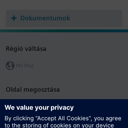
Dokumentumok
Régió váltása
HU (hu)
Oldal megosztása