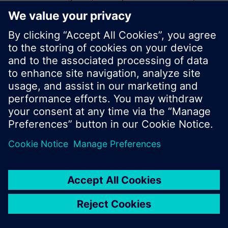
vagy böngészhet a Siemens hatalmas
termékkínálatában.
Ok