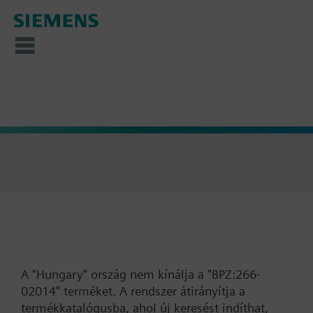
A "Hungary" ország nem kínálja a "BPZ:266-
02014" terméket. A rendszer átirányítja a
termékkatalógusba, ahol új keresést indíthat,