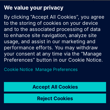
vagy böngészhet a Siemens hatalmas
termékkínálatában.
Ok