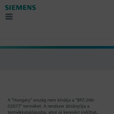
A "Hungary" ország nem kínálja a "BPZ:266-
02077" terméket. A rendszer átirányítja a
termékkatalógusba, ahol új keresést indíthat,