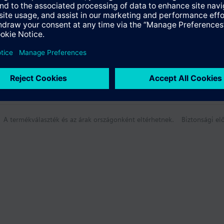
umok
A termékválaszték és az árak országonként eltérhetnek.
Biztonsági elő