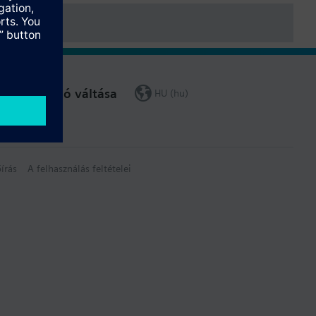
Régió váltása
HU (hu)
írás
A felhasználás feltételei