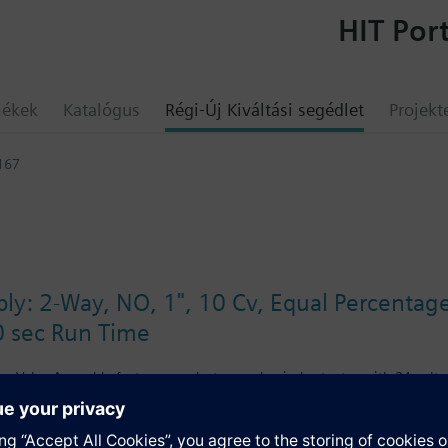
HIT Port
mékek
Katalógus
Régi-Új Kiváltási segédlet
Projekt
167
ly: 2-Way, NO, 1", 10 Cv, Equal Percentage,
0 sec Run Time
ies Valve Assembly features an electro-mechanical actuator with 24 volts,
open, equal percentage valve assembly is ANSI Class 250, has a brass tr
e of 1".