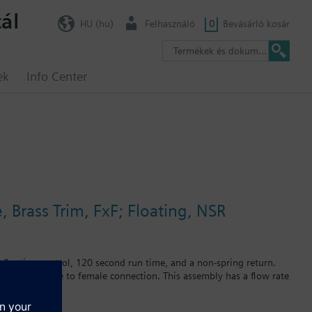
ál
HU (hu)
Felhasználó
0
Bevásárló kosár
ek
Info Center
 Brass Trim, FxF; Floating, NSR
 floating control, 120 second run time, and a non-spring return.
im and a female to female connection. This assembly has a flow rate