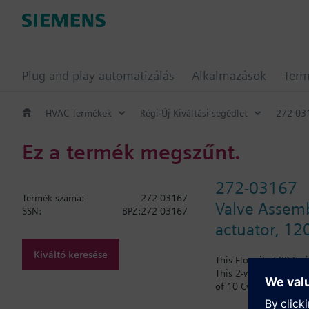
Plug and play automatizálás
Alkalmazások
Ter
HVAC Termékek
Régi-Új Kiváltási segédlet
272-03
Ez a termék megszűnt.
272-03167
Termék száma:
272-03167
Valve Assemb
SSN:
BPZ:272-03167
actuator, 12
Kiváltó keresése
This Flowrite 599 Ser
This 2-way, normally 
of 10 Cv and a line siz