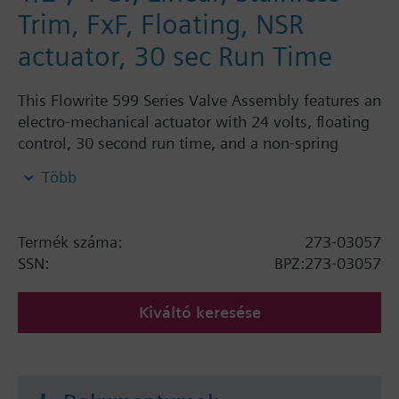
Trim, FxF, Floating, NSR
actuator, 30 sec Run Time
This Flowrite 599 Series Valve Assembly features an
electro-mechanical actuator with 24 volts, floating
control, 30 second run time, and a non-spring
return. This 2-way, normally open, standard, linear
Több
valve assembly is ANSI Class 250, has a stainless
steel trim and a female to female connection. This
assembly has a flow rate of 4 Cv and a line size of
Termék száma:
273-03057
1/2".
SSN:
BPZ:273-03057
Kiváltó keresése