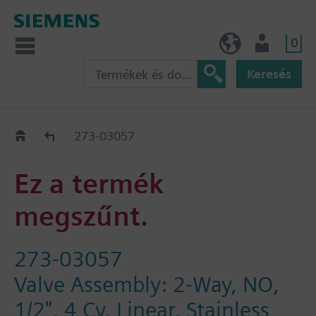
0
HU (hu)
Felhasználó
Keresés
Régi-Új Kiváltási segédlet
273-03057
Ez a termék
megszűnt.
273-03057
Valve Assembly: 2-Way, NO,
1/2", 4 Cv, Linear, Stainless