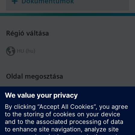
Dokumentumok
Régió váltása
HU (hu)
Oldal megosztása