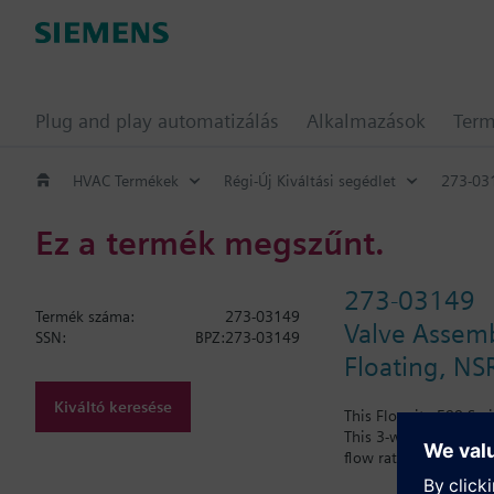
Plug and play automatizálás
Alkalmazások
Ter
HVAC Termékek
Régi-Új Kiváltási segédlet
273-03
Ez a termék megszűnt.
273-03149
Termék száma:
273-03149
Valve Assembl
SSN:
BPZ:273-03149
Floating, NS
Kiváltó keresése
This Flowrite 599 Ser
This 3-way, mixing, e
flow rate of 10 Cv and 