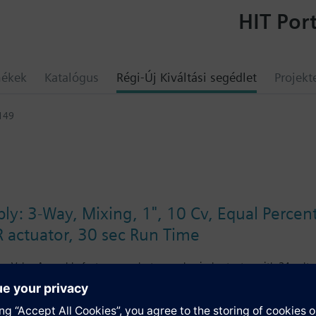
HIT Port
mékek
Katalógus
Régi-Új Kiváltási segédlet
Projekt
149
y: 3-Way, Mixing, 1", 10 Cv, Equal Percenta
R actuator, 30 sec Run Time
ies Valve Assembly features an electro-mechanical actuator with 24 volts,
qual percentage/linear valve assembly is ANSI Class 250, has a stainless 
a line size of 1".