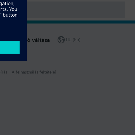
Régió váltása
HU (hu)
írás
A felhasználás feltételei