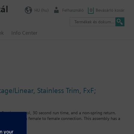
ál
HU (hu)
Felhasználó
0
Bevásárló kosár
ek
Info Center
ge/Linear, Stainless Trim, FxF;
 floating control, 30 second run time, and a non-spring return.
steel trim and a female to female connection. This assembly has a