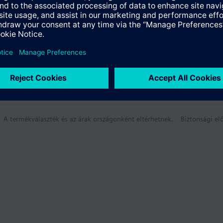
umok
A termékválaszték és az árak országonként eltérhetnek.
Biztonsági elő