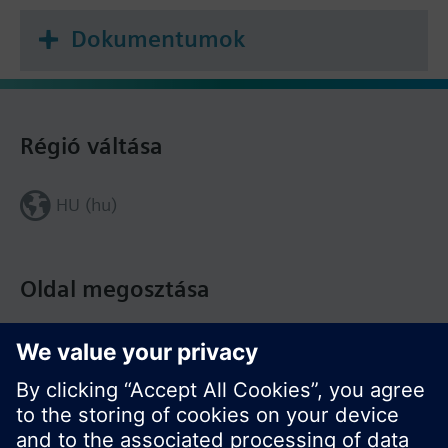
Dokumentumok
Régió váltása
HU (hu)
Oldal megosztása