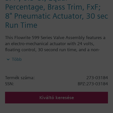
Percentage, Brass Trim, FxF;
8" Pneumatic Actuator, 30 sec
Run Time
This Flowrite 599 Series Valve Assembly features a
an electro-mechanical actuator with 24 volts,
floating control, 30 second run time, and a non-
spring return. This 2-way, normally closed, equal
Több
percentage valve assembly is ANSI Class 250, has a
brass trim and a female to female connection. This
assembly has a flow rate of 6.3 Cv and a line size of
Termék száma:
273-03184
3/4".
SSN:
BPZ:273-03184
Kiváltó keresése