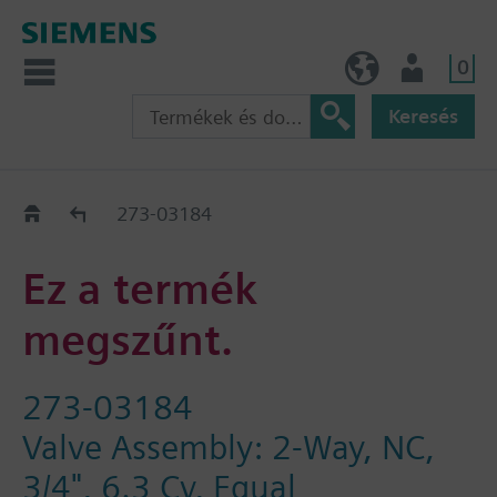
0
HU (hu)
Felhasználó
Keresés
Régi-Új Kiváltási segédlet
273-03184
Ez a termék
megszűnt.
273-03184
Valve Assembly: 2-Way, NC,
3/4", 6.3 Cv, Equal