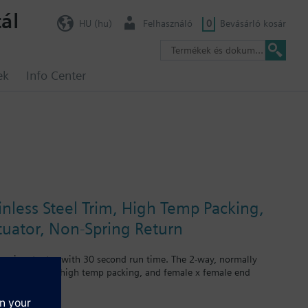
ál
HU (hu)
Felhasználó
0
Bevásárló kosár
ek
Info Center
inless Steel Trim, High Temp Packing,
ctuator, Non-Spring Return
ctronic actuator with 30 second run time. The 2-way, normally
nless steel trim, high temp packing, and female x female end