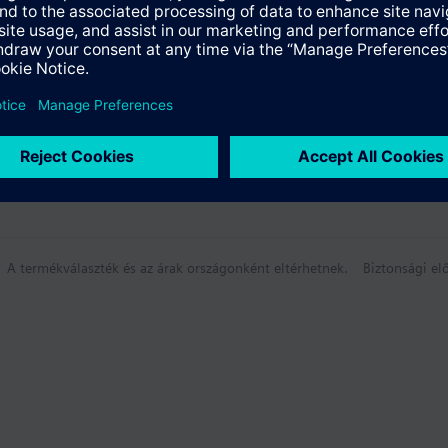
umok
A termékválaszték és az árak országonként eltérhetnek.
Biztonsági elő