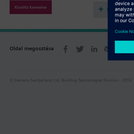
Kiváltó keresése
Dokument
Oldal megosztása
© Siemens Switzerland Ltd. Building Technologies Division - 2016