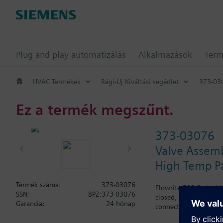
Plug and play automatizálás
Alkalmazások
Ter
HVAC Termékek
Régi-Új Kiváltási segédlet
373-03
Ez a termék megszűnt.
373-03076
Valve Assembl
High Temp Pa
Termék száma:
373-03076
Flowrite 599 Series V
SSN:
BPZ:373-03076
closed, 3/4-inch, 6.3 
Garancia:
24 hónap
connections.