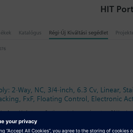
HIT Port
mékek
Katalógus
Régi-Új Kiváltási segédlet
Projekt
076
y: 2-Way, NC, 3/4-inch, 6.3 Cv, Linear, Sta
cking, FxF, Floating Control, Electronic A
alve Assembly features a floating control, non-spring return, 24 Vac ele
Cv valve assembly is ANSI Class 250 and has a linear characteristic, stai