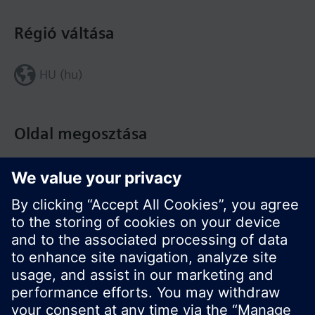
Régió váltása
HU (hu)
Oldal megosztása
© Siemens Switzerland Ltd. Building Technologies