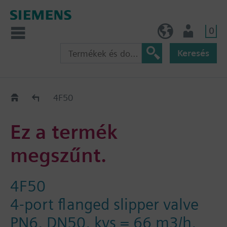
0
HU (hu)
Felhasználó
Keresés
Régi-Új Kiváltási segédlet
4F50
Ez a termék
megszűnt.
4F50
4-port flanged slipper valve
PN6, DN50, kvs = 66 m3/h,