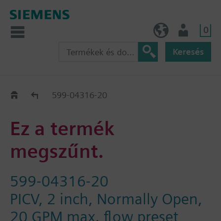
0
HU (hu)
Felhasználó
Keresés
Régi-Új Kiváltási segédlet
599-04316-20
Ez a termék
megszűnt.
599-04316-20
PICV, 2 inch, Normally Open,
20 GPM max. flow preset