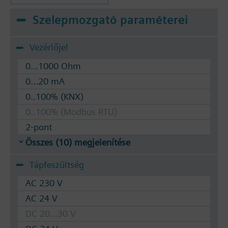
Szelepmozgató paraméterei
Vezérlőjel
0...1000 Ohm
0...20 mA
0..100% (KNX)
0..100% (Modbus RTU)
2-pont
Összes (10) megjelenítése
Tápfeszültség
AC 230 V
AC 24 V
DC 20...30 V