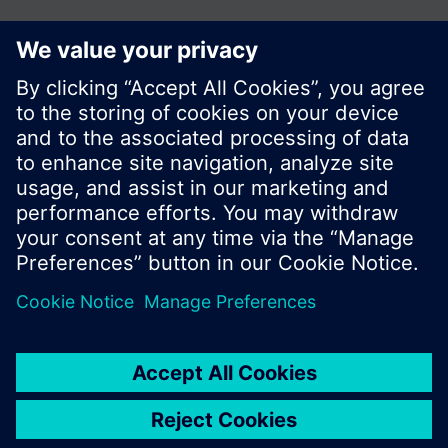
© Siemens Switzerland Ltd. Building Technologies
Division - 2016
A termékválaszték és az árak országonként
eltérhetnek.
Biztonsági előírás
A felhasználás feltételei