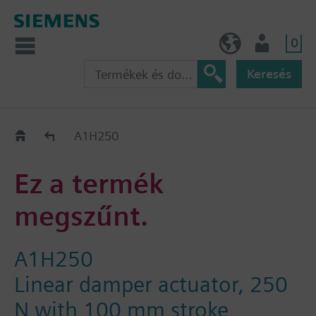
0
HU (hu)
Felhasználó
Keresés
Régi-Új Kiváltási segédlet
A1H250
Ez a termék
megszűnt.
A1H250
Linear damper actuator, 250
N with 100 mm stroke