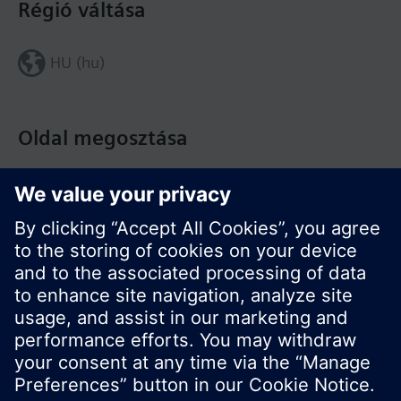
Régió váltása
HU (hu)
Oldal megosztása
© Siemens Switzerland Ltd. Building Technologies
Division - 2016