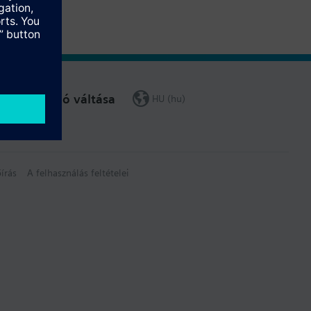
Régió váltása
HU (hu)
írás
A felhasználás feltételei