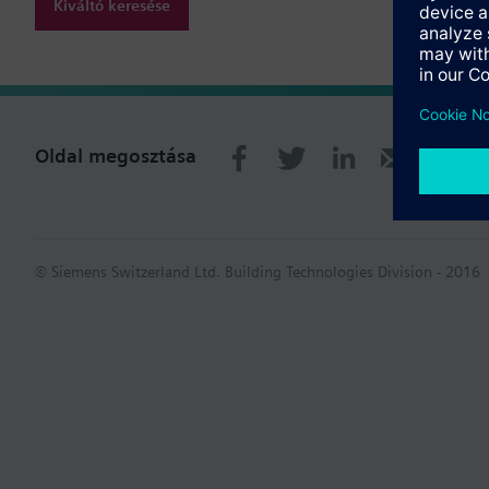
Kiváltó keresése
Oldal megosztása
© Siemens Switzerland Ltd. Building Technologies Division - 2016