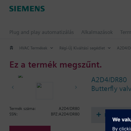
Plug and play automatizálás
Alkalmazások
Ter
HVAC Termékek
Régi-Új Kiváltási segédlet
A2D4/D
Ez a termék megszűnt.
A2D4/DR80
Butterfly va
Termék száma:
A2D4/DR80
Dokument
SSN:
BPZ:A2D4/DR80