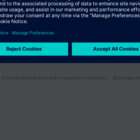
A termékválaszték és az árak országonként eltérhetnek.
Biztonsági elő