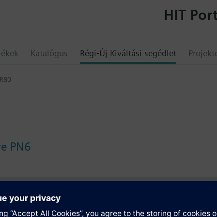
HIT Port
mékek
Katalógus
Régi-Új Kiváltási segédlet
Projekt
R80
lve PN6
umok