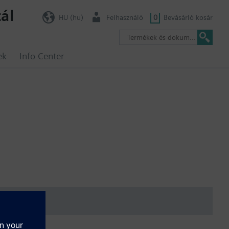
ál
HU (hu)
Felhasználó
0
Bevásárló kosár
ek
Info Center