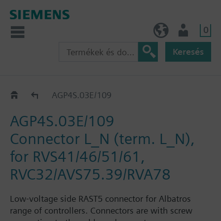
0
HU (hu)
Felhasználó
Keresés
Katalógus
AGP4S.03E/109
AGP4S.03E/109
Connector L_N (term. L_N),
for RVS41/46/51/61,
RVC32/AVS75.39/RVA78
Low-voltage side RAST5 connector for Albatros
range of controllers. Connectors are with screw