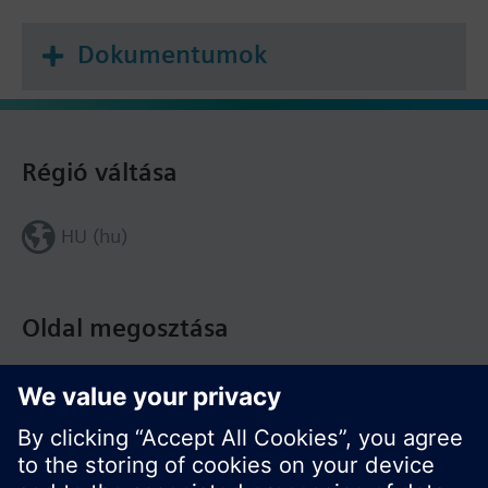
Dokumentumok
Régió váltása
HU (hu)
Oldal megosztása