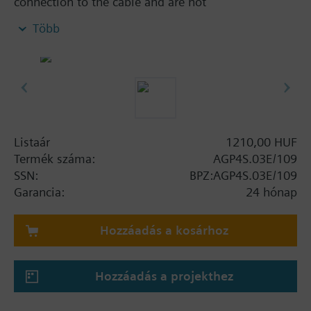
connection to the cable and are not
interchangeable.
Több
Listaár
1210,00 HUF
Termék száma:
AGP4S.03E/109
SSN:
BPZ:AGP4S.03E/109
Garancia:
24 hónap
Hozzáadás a kosárhoz
Hozzáadás a projekthez