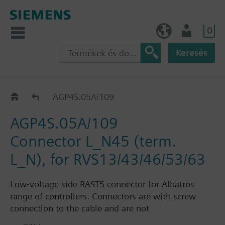
0
HU (hu)
Felhasználó
Keresés
Katalógus
AGP4S.05A/109
AGP4S.05A/109
Connector L_N45 (term.
L_N), for RVS13/43/46/53/63
Low-voltage side RAST5 connector for Albatros
range of controllers. Connectors are with screw
connection to the cable and are not
interchangeable.