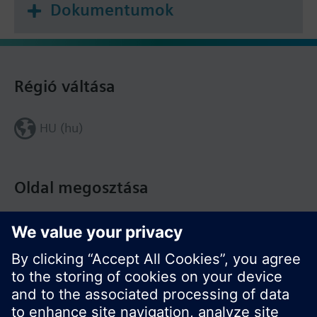
Dokumentumok
Régió váltása
HU (hu)
Oldal megosztása