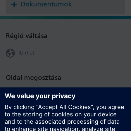
Dokumentumok
Régió váltása
HU (hu)
Oldal megosztása