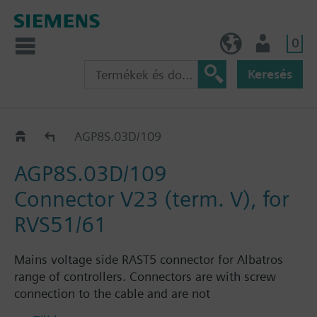
0
HU (hu)
Felhasználó
Keresés
Katalógus
AGP8S.03D/109
AGP8S.03D/109
Connector V23 (term. V), for
RVS51/61
Mains voltage side RAST5 connector for Albatros
range of controllers. Connectors are with screw
connection to the cable and are not
interchangeable.