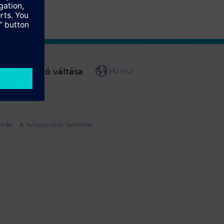
Régió váltása
HU (hu)
írás
A felhasználás feltételei