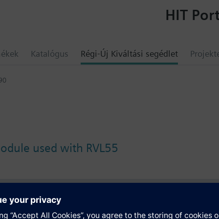
HIT Port
mékek
Katalógus
Régi-Új Kiváltási segédlet
Projekt
90
module used with RVL55
umok