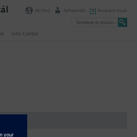
ál
HU (hu)
Felhasználó
0
Bevásárló kosár
ek
Info Center