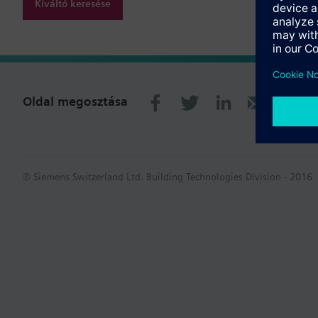
Kiváltó keresése
Oldal megosztása
© Siemens Switzerland Ltd. Building Technologies Division - 2016