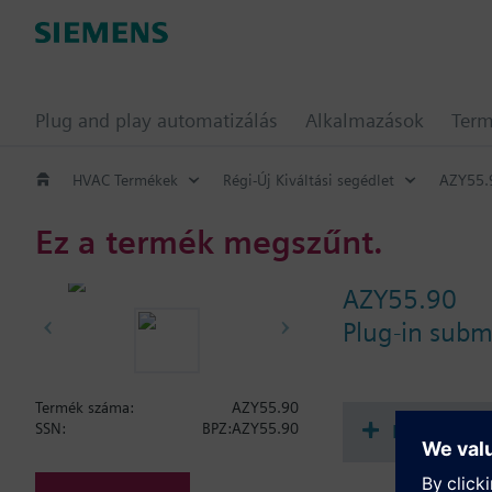
Plug and play automatizálás
Alkalmazások
Ter
HVAC Termékek
Régi-Új Kiváltási segédlet
AZY55.
Ez a termék megszűnt.
AZY55.90
Plug-in sub
Termék száma:
AZY55.90
Dokument
SSN:
BPZ:AZY55.90