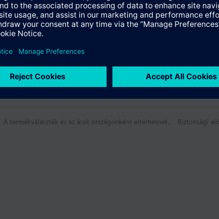
A termékválaszték és az árak országonként eltérhetnek.
Biztonsági elő