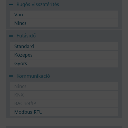
Rugós visszatérítés
Van
Nincs
Futásidő
Standard
Közepes
Gyors
Kommunikáció
Nincs
KNX
BACnet/IP
Modbus RTU