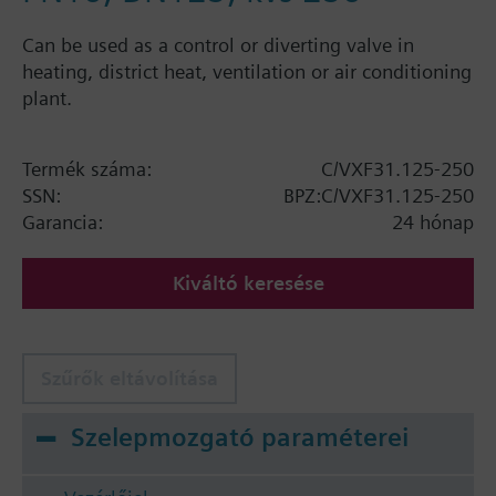
Can be used as a control or diverting valve in
heating, district heat, ventilation or air conditioning
plant.
Termék száma:
C/VXF31.125-250
SSN:
BPZ:C/VXF31.125-250
Garancia:
24 hónap
Kiváltó keresése
Szűrők eltávolítása
Szelepmozgató paraméterei