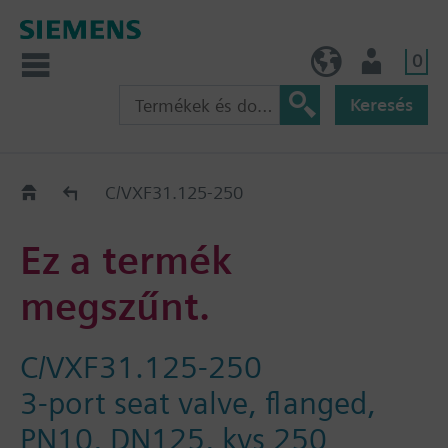
0
HU (hu)
Felhasználó
Keresés
Régi-Új Kiváltási segédlet
C/VXF31.125-250
Ez a termék
megszűnt.
C/VXF31.125-250
3-port seat valve, flanged,
PN10, DN125, kvs 250