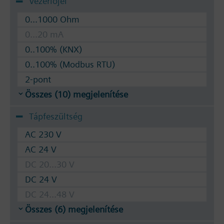
Vezérlőjel
0...1000 Ohm
0...20 mA
0..100% (KNX)
0..100% (Modbus RTU)
2-pont
Összes (10) megjelenítése
Tápfeszültség
AC 230 V
AC 24 V
DC 20...30 V
DC 24 V
DC 24...48 V
Összes (6) megjelenítése