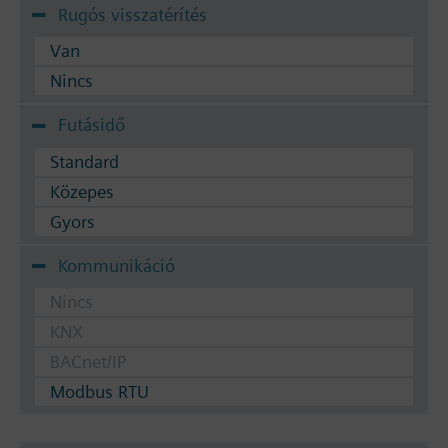
Rugós visszatérítés
Van
Nincs
Futásidő
Standard
Közepes
Gyors
Kommunikáció
Nincs
KNX
BACnet/IP
Modbus RTU