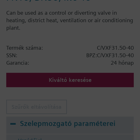
Can be used as a control or diverting valve in
heating, district heat, ventilation or air conditioning
plant.
Termék száma:
C/VXF31.50-40
SSN:
BPZ:C/VXF31.50-40
Garancia:
24 hónap
Kiváltó keresése
Szűrők eltávolítása
Szelepmozgató paraméterei