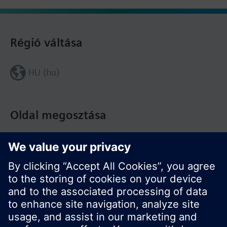
Régió váltása
HU (hu)
Oldal megosztása