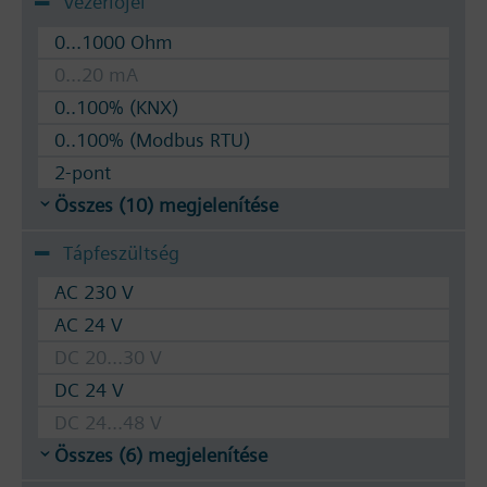
Vezérlőjel
0...1000 Ohm
0...20 mA
0..100% (KNX)
0..100% (Modbus RTU)
2-pont
Összes (10) megjelenítése
Tápfeszültség
AC 230 V
AC 24 V
DC 20...30 V
DC 24 V
DC 24...48 V
Összes (6) megjelenítése