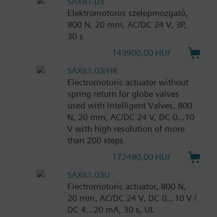
SAX81.03
Elektromotoros szelepmozgató,
800 N, 20 mm, AC/DC 24 V, 3P,
30 s
143900,00 HUF
SAX61.03/HR
Electromotoric actuator without
spring return for globe valves
used with Intelligent Valves, 800
N, 20 mm, AC/DC 24 V, DC 0...10
V with high resolution of more
than 200 steps
172480,00 HUF
SAX61.03U
Electromotoric actuator, 800 N,
20 mm, AC/DC 24 V, DC 0…10 V /
DC 4…20 mA, 30 s, UL