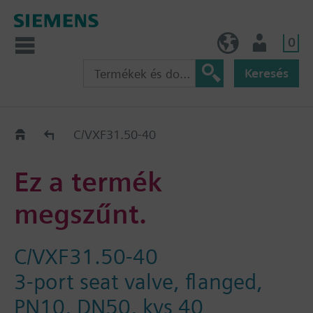
0
HU (hu)
Felhasználó
Keresés
Régi-Új Kiváltási segédlet
C/VXF31.50-40
Ez a termék
megszűnt.
C/VXF31.50-40
3-port seat valve, flanged,
PN10, DN50, kvs 40