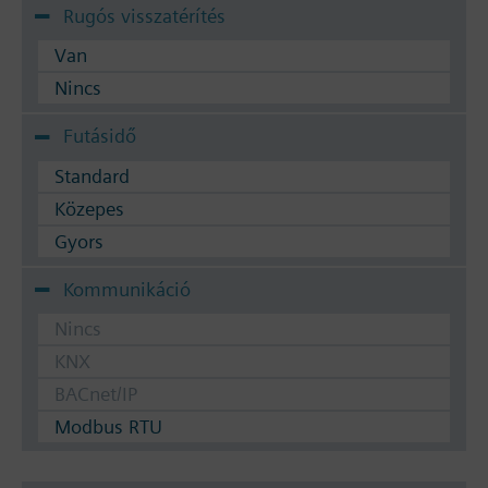
Rugós visszatérítés
Van
Nincs
Futásidő
Standard
Közepes
Gyors
Kommunikáció
Nincs
KNX
BACnet/IP
Modbus RTU