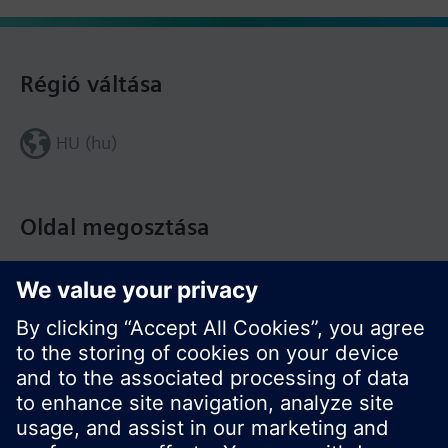
Régió váltása
HU (hu)
Oldal megosztása