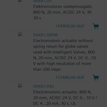
SAX81.03
Elektromotoros szelepmozgató,
800 N, 20 mm, AC/DC 24 V, 3P,
30 s
143900,00 HUF
SAX61.03/HR
Electromotoric actuator without
spring return for globe valves
used with Intelligent Valves, 800
N, 20 mm, AC/DC 24 V, DC 0...10
V with high resolution of more
than 200 steps
172480,00 HUF
SAX61.03U
Electromotoric actuator, 800 N,
20 mm, AC/DC 24 V, DC 0…10 V /
DC 4…20 mA, 30 s, UL