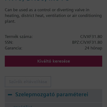
Can be used as a control or diverting valve in
heating, district heat, ventilation or air conditioning
plant.
Termék száma:
C/VXF31.80
SSN:
BPZ:C/VXF31.80
Garancia:
24 hónap
Kiváltó keresése
Szűrők eltávolítása
Szelepmozgató paraméterei