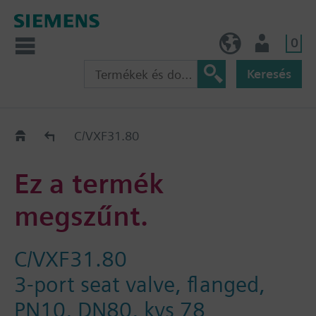
0
HU (hu)
Felhasználó
Keresés
Régi-Új Kiváltási segédlet
C/VXF31.80
Ez a termék
megszűnt.
C/VXF31.80
3-port seat valve, flanged,
PN10, DN80, kvs 78