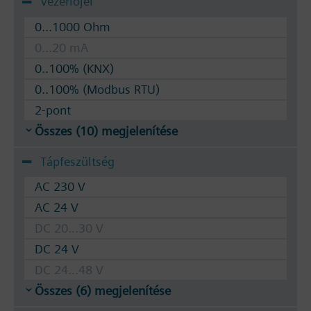
Vezérlőjel
0...1000 Ohm
0...20 mA
0..100% (KNX)
0..100% (Modbus RTU)
2-pont
Összes (10) megjelenítése
Tápfeszültség
AC 230 V
AC 24 V
DC 20...30 V
DC 24 V
DC 24...48 V
Összes (6) megjelenítése