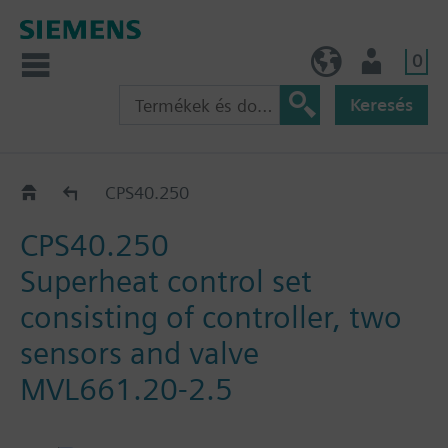
0
HU (hu)
Felhasználó
Keresés
Katalógus
CPS40.250
CPS40.250
Superheat control set
consisting of controller, two
sensors and valve
MVL661.20-2.5