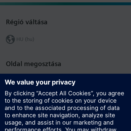
Régió váltása
HU (hu)
Oldal megosztása