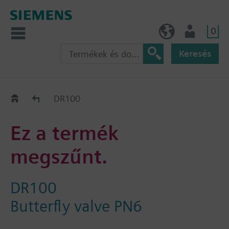
0
HU (hu)
Felhasználó
Keresés
Régi-Új Kiváltási segédlet
DR100
Ez a termék
megszűnt.
DR100
Butterfly valve PN6