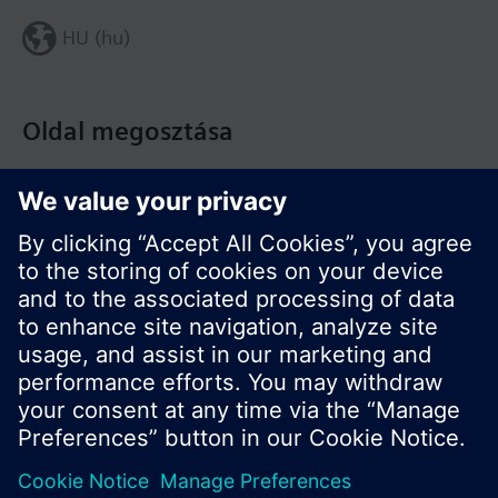
HU (hu)
Oldal megosztása
© Siemens Switzerland Ltd. Building Technologies
Division - 2016
A termékválaszték és az árak országonként