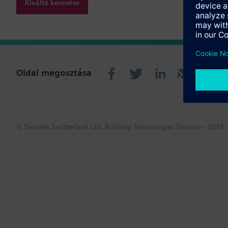
Kiváltó keresése
Oldal megosztása
© Siemens Switzerland Ltd. Building Technologies Division - 2016