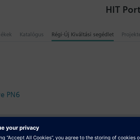
HIT Port
mékek
Katalógus
Régi-Új Kiváltási segédlet
Projekt
lve PN6
umok