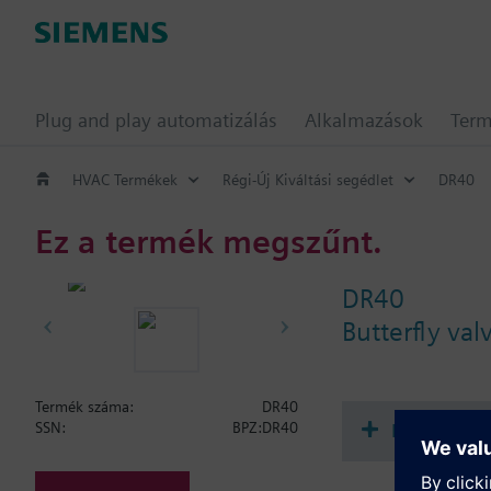
Plug and play automatizálás
Alkalmazások
Ter
HVAC Termékek
Régi-Új Kiváltási segédlet
DR40
Ez a termék megszűnt.
DR40
Butterfly va
Termék száma:
DR40
Dokument
SSN:
BPZ:DR40