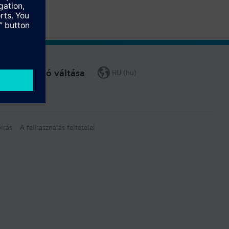
Régió váltása
HU (hu)
írás
A felhasználás feltételei