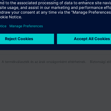
A termékválaszték és az árak országonként eltérhetnek.
Biztonsági elő