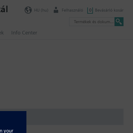
ál
HU (hu)
Felhasználó
0
Bevásárló kosár
ek
Info Center