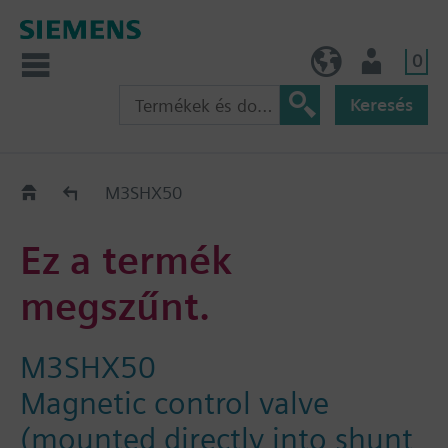
0
HU (hu)
Felhasználó
Keresés
Régi-Új Kiváltási segédlet
M3SHX50
Ez a termék
megszűnt.
M3SHX50
Magnetic control valve
(mounted directly into shunt