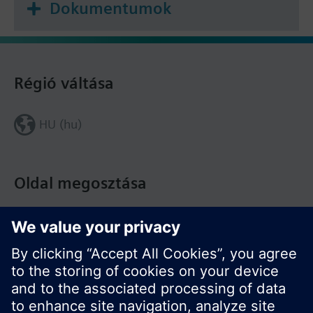
Dokumentumok
Régió váltása
HU (hu)
Oldal megosztása