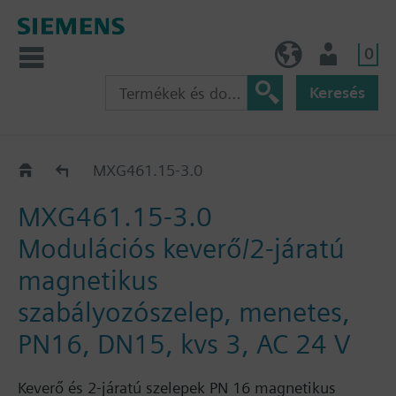
0
HU (hu)
Felhasználó
Keresés
MXG461..
MXG461.15-3.0
MXG461.15-3.0
Modulációs keverő/2-járatú
magnetikus
szabályozószelep, menetes,
PN16, DN15, kvs 3, AC 24 V
Keverő és 2-járatú szelepek PN 16 magnetikus