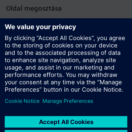
Oldal megosztása
© Siemens Switzerland Ltd. Building Technologies
Division - 2016
A termékválaszték és az árak országonként
eltérhetnek.
Biztonsági előírás