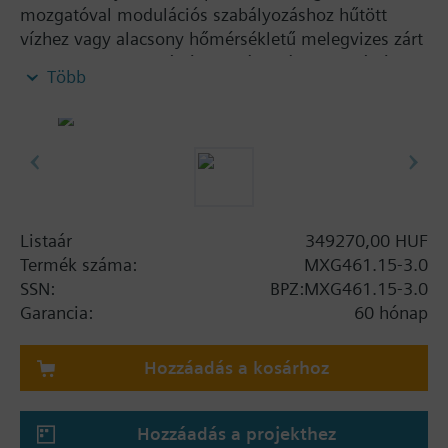
mozgatóval modulációs szabályozáshoz hűtött
vízhez vagy alacsony hőmérsékletű melegvizes zárt
rendszerekhez. Pozíciós szabályozással, pozíció
Több
visszajelzéssel, rugós visszatérítéssel és kézi
szabályozással.
További információ
2-járatú szelepként használva a B ágat le kell zárni a
megfelelő kiegészítőkkel (kupak, tömítés)
megvédve a szelepet.
Listaár
349270,00 HUF
MXG461...P szelepek természetes olajokat
Termék száma:
MXG461.15-3.0
tartalmazó közegekhez (N4456 adatlap)
SSN:
BPZ:MXG461.15-3.0
MXG461...M szilikon-mentes szelep verzió
Garancia:
60 hónap
MXG461... szelepek az UL listában
Warning
Hozzáadás a kosárhoz
FIGYELEM!
A szelep csak keverő vagy 2-járatú szelepnek
Hozzáadás a projekthez
használható, osztószelepként nem alkalmazható.